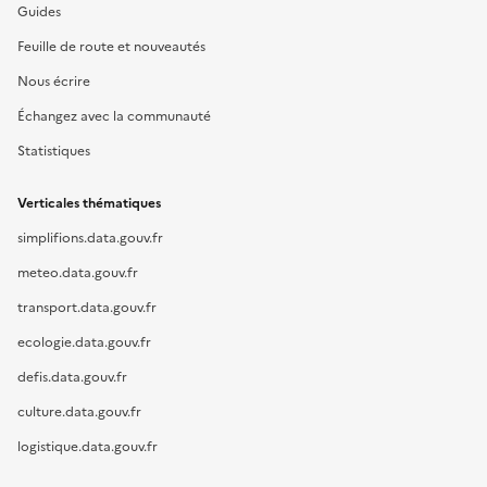
Guides
Feuille de route et nouveautés
Nous écrire
Échangez avec la communauté
Statistiques
Verticales thématiques
simplifions.data.gouv.fr
meteo.data.gouv.fr
transport.data.gouv.fr
ecologie.data.gouv.fr
defis.data.gouv.fr
culture.data.gouv.fr
logistique.data.gouv.fr