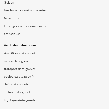
Guides
Feuille de route et nouveautés
Nous écrire
Échangez avec la communauté
Statistiques
Verticales thématiques
simplifions.data.gouv.fr
meteo.data.gouv.fr
transport.data.gouv.fr
ecologie.data.gouv.fr
defis.data.gouv.fr
culture.data.gouv.fr
logistique.data.gouv.fr