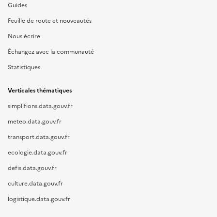
Guides
Feuille de route et nouveautés
Nous écrire
Échangez avec la communauté
Statistiques
Verticales thématiques
simplifions.data.gouv.fr
meteo.data.gouv.fr
transport.data.gouv.fr
ecologie.data.gouv.fr
defis.data.gouv.fr
culture.data.gouv.fr
logistique.data.gouv.fr