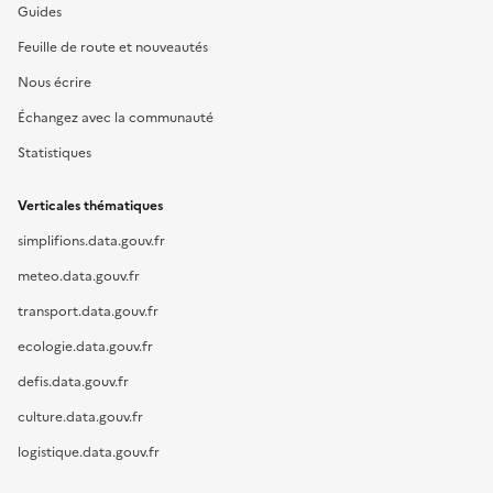
Guides
Feuille de route et nouveautés
Nous écrire
Échangez avec la communauté
Statistiques
Verticales thématiques
simplifions.data.gouv.fr
meteo.data.gouv.fr
transport.data.gouv.fr
ecologie.data.gouv.fr
defis.data.gouv.fr
culture.data.gouv.fr
logistique.data.gouv.fr