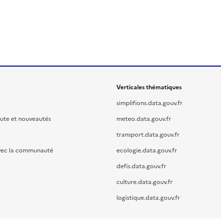
Verticales thématiques
simplifions.data.gouv.fr
oute et nouveautés
meteo.data.gouv.fr
transport.data.gouv.fr
vec la communauté
ecologie.data.gouv.fr
defis.data.gouv.fr
culture.data.gouv.fr
logistique.data.gouv.fr