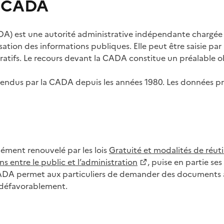
s CADA
) est une autorité administrative indépendante chargée de
lisation des informations publiques. Elle peut être saisie p
tifs. Le recours devant la CADA constitue un préalable ob
ls rendus par la CADA depuis les années 1980. Les données
dément renouvelé par les lois
Gratuité et modalités de réuti
s entre le public et l’administration
, puise en partie s
CADA permet aux particuliers de demander des documents à 
u défavorablement.