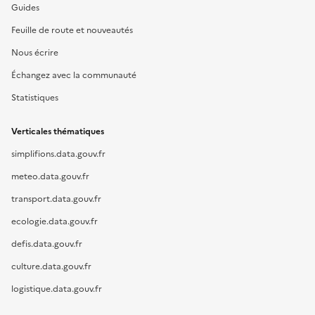
Guides
Feuille de route et nouveautés
Nous écrire
Échangez avec la communauté
Statistiques
Verticales thématiques
simplifions.data.gouv.fr
meteo.data.gouv.fr
transport.data.gouv.fr
ecologie.data.gouv.fr
defis.data.gouv.fr
culture.data.gouv.fr
logistique.data.gouv.fr