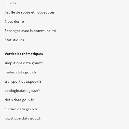
Guides
Feuille de route et nouveautés
Nous écrire
Échangez avec la communauté
Statistiques
Verticales thématiques
simplifions.data.gouv.fr
meteo.data.gouv.fr
transport.data.gouv.fr
ecologie.data.gouv.fr
defis.data.gouv.fr
culture.data.gouv.fr
logistique.data.gouv.fr