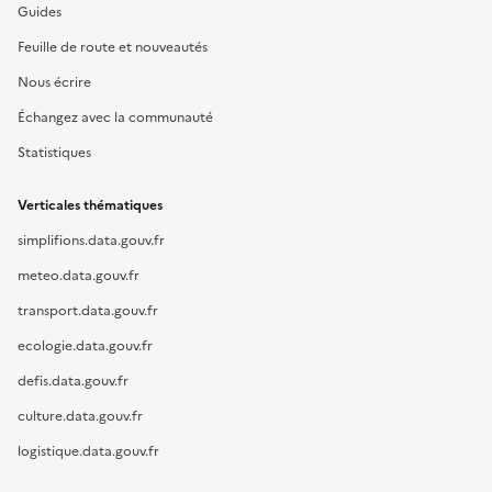
Guides
Feuille de route et nouveautés
Nous écrire
Échangez avec la communauté
Statistiques
Verticales thématiques
simplifions.data.gouv.fr
meteo.data.gouv.fr
transport.data.gouv.fr
ecologie.data.gouv.fr
defis.data.gouv.fr
culture.data.gouv.fr
logistique.data.gouv.fr