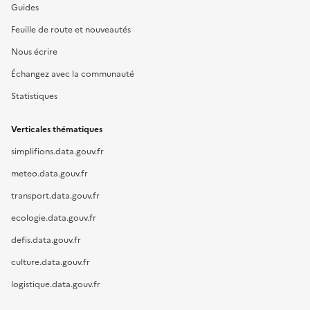
Guides
Feuille de route et nouveautés
Nous écrire
Échangez avec la communauté
Statistiques
Verticales thématiques
simplifions.data.gouv.fr
meteo.data.gouv.fr
transport.data.gouv.fr
ecologie.data.gouv.fr
defis.data.gouv.fr
culture.data.gouv.fr
logistique.data.gouv.fr