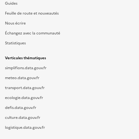
Guides
Feuille de route et nouveautés
Nous écrire
Échangez avec la communauté
Statistiques
Verticales thématiques
simplifions.data.gouv.fr
meteo.data.gouv.fr
transport.data.gouv.fr
ecologie.data.gouv.fr
defis.data.gouv.fr
culture.data.gouv.fr
logistique.data.gouv.fr