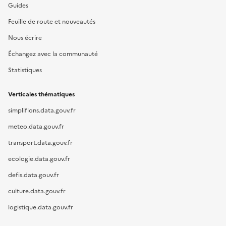
Guides
Feuille de route et nouveautés
Nous écrire
Échangez avec la communauté
Statistiques
Verticales thématiques
simplifions.data.gouv.fr
meteo.data.gouv.fr
transport.data.gouv.fr
ecologie.data.gouv.fr
defis.data.gouv.fr
culture.data.gouv.fr
logistique.data.gouv.fr