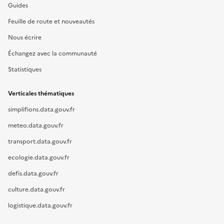
Guides
Feuille de route et nouveautés
Nous écrire
Échangez avec la communauté
Statistiques
Verticales thématiques
simplifions.data.gouv.fr
meteo.data.gouv.fr
transport.data.gouv.fr
ecologie.data.gouv.fr
defis.data.gouv.fr
culture.data.gouv.fr
logistique.data.gouv.fr