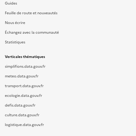
Guides
Feuille de route et nouveautés
Nous écrire
Échangez avec la communauté
Statistiques
Verticales thématiques
simplifions.data.gouv.fr
meteo.data.gouv.fr
transport.data.gouv.fr
ecologie.data.gouv.fr
defis.data.gouv.fr
culture.data.gouv.fr
logistique.data.gouv.fr