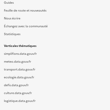
Guides
Feuille de route et nouveautés
Nous écrire
Échangez avec la communauté
Statistiques
Verticales thématiques
simplifions.data.gouv.fr
meteo.data.gouv.fr
transport.data.gouv.fr
ecologie.data.gouv.fr
defis.data.gouv.fr
culture.data.gouv.fr
logistique.data.gouv.fr