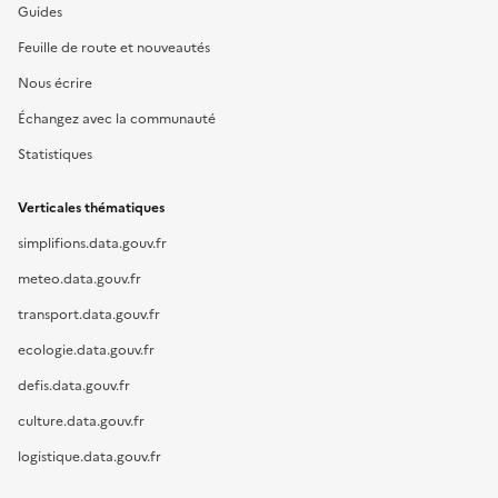
Guides
Feuille de route et nouveautés
Nous écrire
Échangez avec la communauté
Statistiques
Verticales thématiques
simplifions.data.gouv.fr
meteo.data.gouv.fr
transport.data.gouv.fr
ecologie.data.gouv.fr
defis.data.gouv.fr
culture.data.gouv.fr
logistique.data.gouv.fr