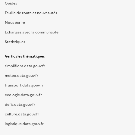
Guides
Feuille de route et nouveautés
Nous écrire
Échangez avec la communauté
Statistiques
Verticales thématiques
simplifions.data.gouv.fr
meteo.data.gouv.fr
transport.data.gouv.fr
ecologie.data.gouv.fr
defis.data.gouv.fr
culture.data.gouv.fr
logistique.data.gouv.fr