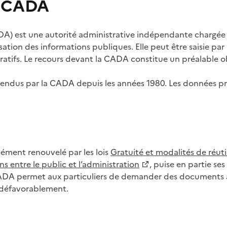
s CADA
) est une autorité administrative indépendante chargée de
lisation des informations publiques. Elle peut être saisie p
tifs. Le recours devant la CADA constitue un préalable ob
ls rendus par la CADA depuis les années 1980. Les données
dément renouvelé par les lois
Gratuité et modalités de réuti
s entre le public et l’administration
, puise en partie s
CADA permet aux particuliers de demander des documents à 
u défavorablement.