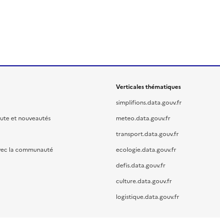
Verticales thématiques
simplifions.data.gouv.fr
oute et nouveautés
meteo.data.gouv.fr
transport.data.gouv.fr
vec la communauté
ecologie.data.gouv.fr
defis.data.gouv.fr
culture.data.gouv.fr
logistique.data.gouv.fr