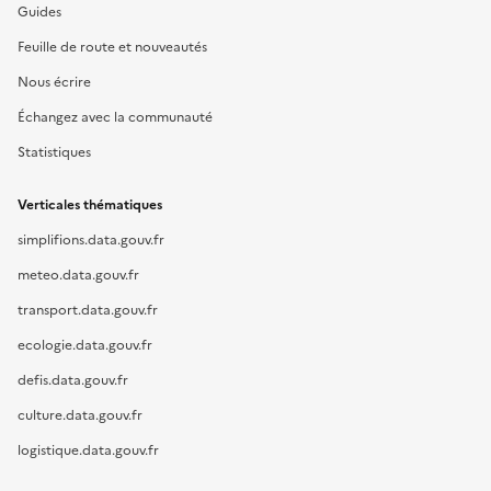
Guides
Feuille de route et nouveautés
Nous écrire
Échangez avec la communauté
Statistiques
Verticales thématiques
simplifions.data.gouv.fr
meteo.data.gouv.fr
transport.data.gouv.fr
ecologie.data.gouv.fr
defis.data.gouv.fr
culture.data.gouv.fr
logistique.data.gouv.fr