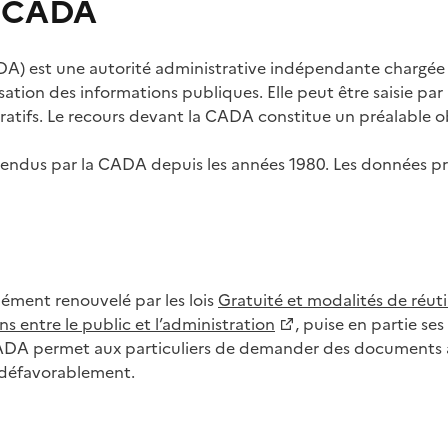
s CADA
) est une autorité administrative indépendante chargée de
lisation des informations publiques. Elle peut être saisie p
tifs. Le recours devant la CADA constitue un préalable ob
ls rendus par la CADA depuis les années 1980. Les données
dément renouvelé par les lois
Gratuité et modalités de réuti
s entre le public et l’administration
, puise en partie s
CADA permet aux particuliers de demander des documents à 
u défavorablement.