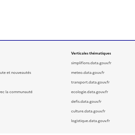
Verticales thématiques
simplifions.data.gouv.fr
oute et nouveautés
meteo.data.gouv.fr
transport.data.gouv.fr
vec la communauté
ecologie.data.gouv.fr
defis.data.gouv.fr
culture.data.gouv.fr
logistique.data.gouv.fr