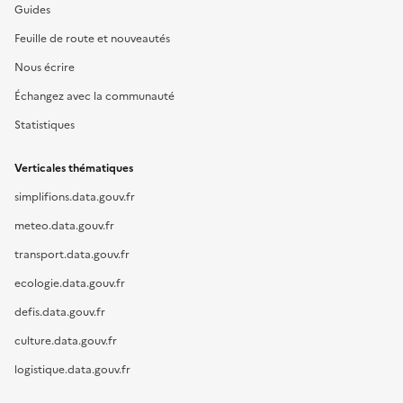
Guides
Feuille de route et nouveautés
Nous écrire
Échangez avec la communauté
Statistiques
Verticales thématiques
simplifions.data.gouv.fr
meteo.data.gouv.fr
transport.data.gouv.fr
ecologie.data.gouv.fr
defis.data.gouv.fr
culture.data.gouv.fr
logistique.data.gouv.fr