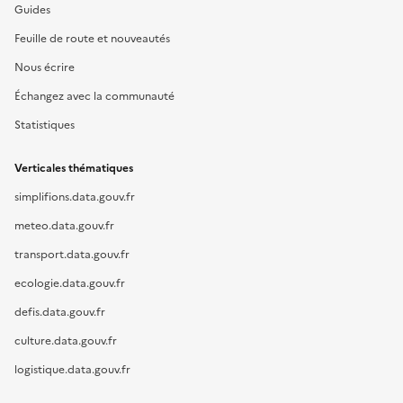
Guides
Feuille de route et nouveautés
Nous écrire
Échangez avec la communauté
Statistiques
Verticales thématiques
simplifions.data.gouv.fr
meteo.data.gouv.fr
transport.data.gouv.fr
ecologie.data.gouv.fr
defis.data.gouv.fr
culture.data.gouv.fr
logistique.data.gouv.fr