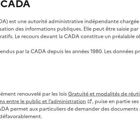
s CADA
) est une autorité administrative indépendante chargée de
lisation des informations publiques. Elle peut être saisie p
tifs. Le recours devant la CADA constitue un préalable ob
ls rendus par la CADA depuis les années 1980. Les données
dément renouvelé par les lois
Gratuité et modalités de réuti
s entre le public et l’administration
, puise en partie s
CADA permet aux particuliers de demander des documents à 
u défavorablement.