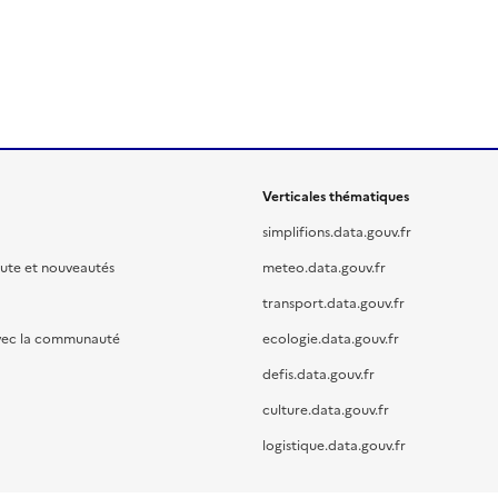
Verticales thématiques
simplifions.data.gouv.fr
oute et nouveautés
meteo.data.gouv.fr
transport.data.gouv.fr
vec la communauté
ecologie.data.gouv.fr
defis.data.gouv.fr
culture.data.gouv.fr
logistique.data.gouv.fr