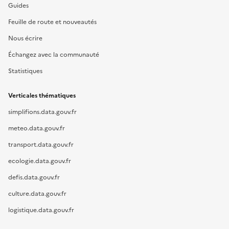
Guides
Feuille de route et nouveautés
Nous écrire
Échangez avec la communauté
Statistiques
Verticales thématiques
simplifions.data.gouv.fr
meteo.data.gouv.fr
transport.data.gouv.fr
ecologie.data.gouv.fr
defis.data.gouv.fr
culture.data.gouv.fr
logistique.data.gouv.fr