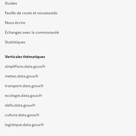
Guides
Feuille de route et nouveautés
Nous écrire
Échangez avec la communauté
Statistiques
Verticales thématiques
simplifions.data.gouv.fr
meteo.data.gouv.fr
transport.data.gouv.fr
ecologie.data.gouv.fr
defis.data.gouv.fr
culture.data.gouv.fr
logistique.data.gouv.fr