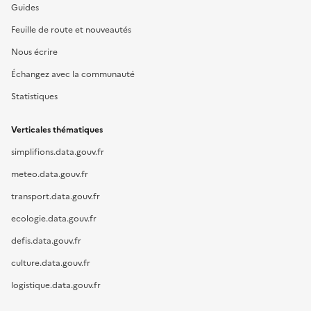
Guides
Feuille de route et nouveautés
Nous écrire
Échangez avec la communauté
Statistiques
Verticales thématiques
simplifions.data.gouv.fr
meteo.data.gouv.fr
transport.data.gouv.fr
ecologie.data.gouv.fr
defis.data.gouv.fr
culture.data.gouv.fr
logistique.data.gouv.fr