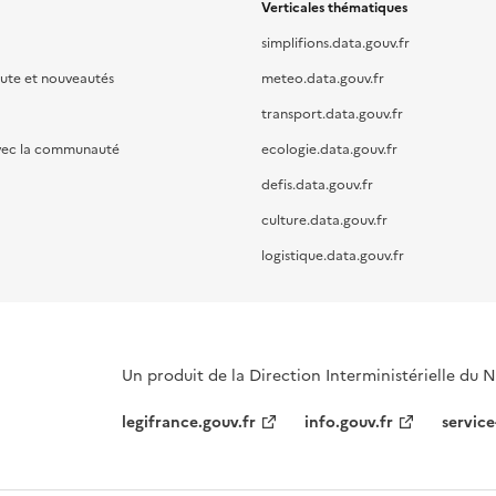
Verticales thématiques
simplifions.data.gouv.fr
oute et nouveautés
meteo.data.gouv.fr
transport.data.gouv.fr
vec la communauté
ecologie.data.gouv.fr
defis.data.gouv.fr
culture.data.gouv.fr
logistique.data.gouv.fr
Un produit de la Direction Interministérielle du
legifrance.gouv.fr
info.gouv.fr
service