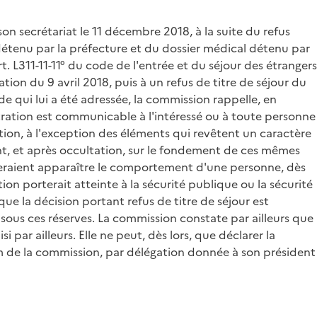
on secrétariat le 11 décembre 2018, à la suite du refus
détenu par la préfecture et du dossier médical détenu par
rt. L311-11-11° du code de l'entrée et du séjour des étrangers
ation du 9 avril 2018, puis à un refus de titre de séjour du
de qui lui a été adressée, la commission rappelle, en
stration est communicable à l'intéressé ou à toute personne
ation, à l'exception des éléments qui revêtent un caractère
nt, et après occultation, sur le fondement de ces mêmes
i feraient apparaître le comportement d'une personne, dès
n porterait atteinte à la sécurité publique ou la sécurité
ue la décision portant refus de titre de séjour est
 sous ces réserves. La commission constate par ailleurs que
 par ailleurs. Elle ne peut, dès lors, que déclarer la
m de la commission, par délégation donnée à son président