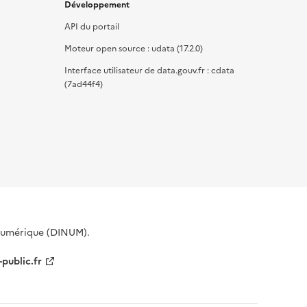
Développement
API du portail
Moteur open source : udata (17.2.0)
Interface utilisateur de data.gouv.fr : cdata
(7ad44f4)
 Numérique (DINUM).
-public.fr