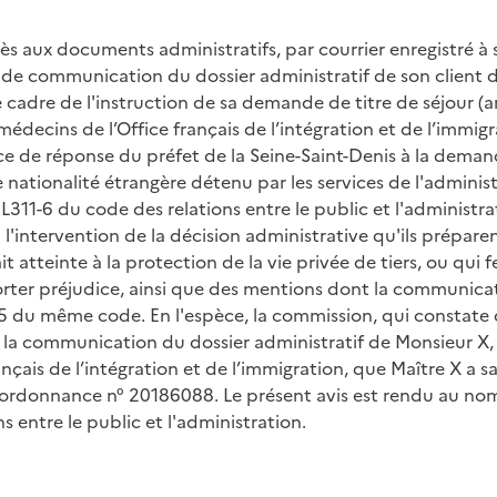
ès aux documents administratifs, par courrier enregistré à s
 de communication du dossier administratif de son client 
le cadre de l'instruction de sa demande de titre de séjour (a
médecins de l’Office français de l’intégration et de l’immigr
ence de réponse du préfet de la Seine-Saint-Denis à la deman
e nationalité étrangère détenu par les services de l'admini
L311-6 du code des relations entre le public et l'administr
'intervention de la décision administrative qu'ils prépare
 atteinte à la protection de la vie privée de tiers, ou qu
rter préjudice, ainsi que des mentions dont la communicatio
-5 du même code. En l'espèce, la commission, qui constate q
 à la communication du dossier administratif de Monsieur X,
ais de l’intégration et de l’immigration, que Maître X a saisi
n ordonnance n° 20186088. Le présent avis est rendu au no
s entre le public et l'administration.