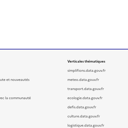
Verticales thématiques
simplifions.data.gouv.fr
oute et nouveautés
meteo.data.gouv.fr
transport.data.gouv.fr
vec la communauté
ecologie.data.gouv.fr
defis.data.gouv.fr
culture.data.gouv.fr
logistique.data.gouv.fr