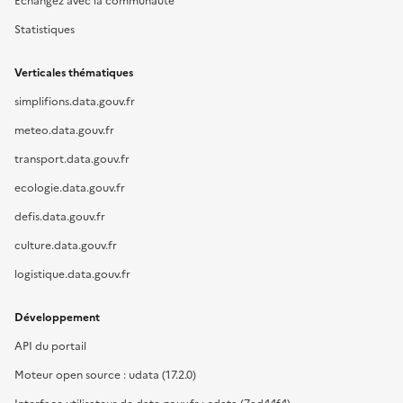
Échangez avec la communauté
Statistiques
Verticales thématiques
simplifions.data.gouv.fr
meteo.data.gouv.fr
transport.data.gouv.fr
ecologie.data.gouv.fr
defis.data.gouv.fr
culture.data.gouv.fr
logistique.data.gouv.fr
Développement
API du portail
Moteur open source : udata (17.2.0)