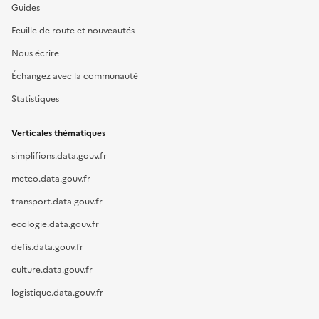
Guides
Feuille de route et nouveautés
Nous écrire
Échangez avec la communauté
Statistiques
Verticales thématiques
simplifions.data.gouv.fr
meteo.data.gouv.fr
transport.data.gouv.fr
ecologie.data.gouv.fr
defis.data.gouv.fr
culture.data.gouv.fr
logistique.data.gouv.fr