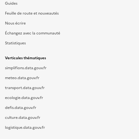
Guides
Feuille de route et nouveautés
Nous écrire
Échangez avec la communauté
Statistiques
Verticales thématiques
simplifions.data.gouv.fr
meteo.data.gouv.fr
transport.data.gouv.fr
ecologie.data.gouv.fr
defis.data.gouv.fr
culture.data.gouv.fr
logistique.data.gouv.fr