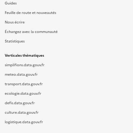
Guides
Feuille de route et nouveautés
Nous écrire
Échangez avec la communauté
Statistiques
Verticales thématiques
simplifions.data.gouv.fr
meteo.data.gouv.fr
transport.data.gouv.fr
ecologie.data.gouv.fr
defis.data.gouv.fr
culture.data.gouv.fr
logistique.data.gouv.fr