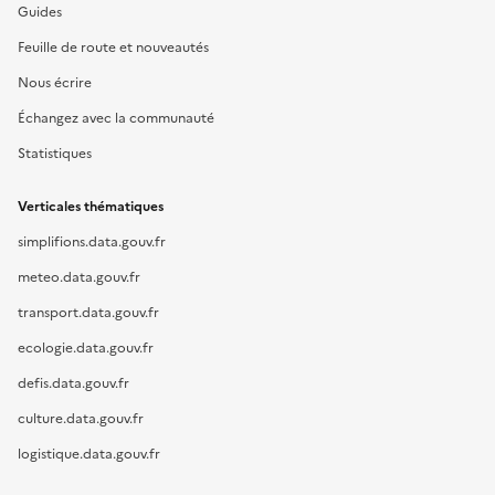
Guides
Feuille de route et nouveautés
Nous écrire
Échangez avec la communauté
Statistiques
Verticales thématiques
simplifions.data.gouv.fr
meteo.data.gouv.fr
transport.data.gouv.fr
ecologie.data.gouv.fr
defis.data.gouv.fr
culture.data.gouv.fr
logistique.data.gouv.fr