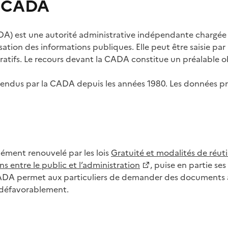
s CADA
) est une autorité administrative indépendante chargée de
lisation des informations publiques. Elle peut être saisie p
tifs. Le recours devant la CADA constitue un préalable ob
ls rendus par la CADA depuis les années 1980. Les données
dément renouvelé par les lois
Gratuité et modalités de réuti
s entre le public et l’administration
, puise en partie s
CADA permet aux particuliers de demander des documents à 
u défavorablement.