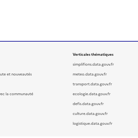
Verticales thématiques
simplifions.data.gouv.fr
oute et nouveautés
meteo.data.gouv.fr
transport.data.gouv.fr
vec la communauté
ecologie.data.gouv.fr
defis.data.gouv.fr
culture.data.gouv.fr
logistique.data.gouv.fr