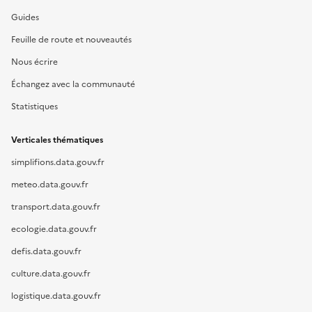
Guides
Feuille de route et nouveautés
Nous écrire
Échangez avec la communauté
Statistiques
Verticales thématiques
simplifions.data.gouv.fr
meteo.data.gouv.fr
transport.data.gouv.fr
ecologie.data.gouv.fr
defis.data.gouv.fr
culture.data.gouv.fr
logistique.data.gouv.fr