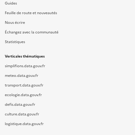
Guides
Feuille de route et nouveautés
Nous écrire
Échangez avec la communauté
Statistiques
Verticales thématiques
simplifions.data.gouv.fr
meteo.data.gouv.fr
transport.data.gouv.fr
ecologie.data.gouv.fr
defis.data.gouv.fr
culture.data.gouv.fr
logistique.data.gouv.fr