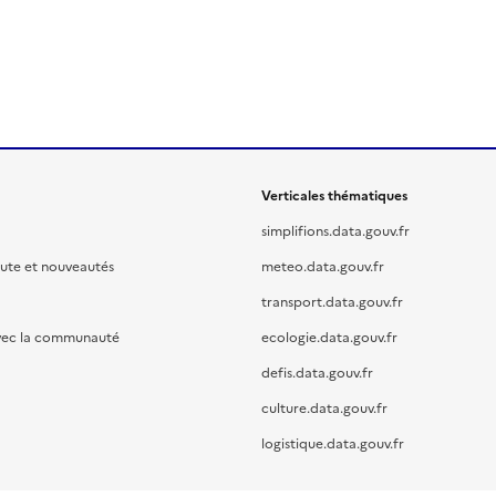
Verticales thématiques
simplifions.data.gouv.fr
oute et nouveautés
meteo.data.gouv.fr
transport.data.gouv.fr
vec la communauté
ecologie.data.gouv.fr
defis.data.gouv.fr
culture.data.gouv.fr
logistique.data.gouv.fr