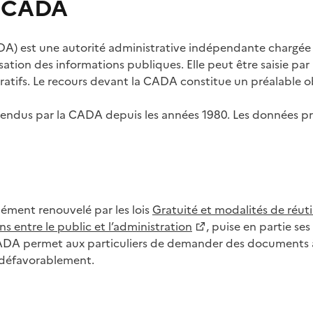
s CADA
) est une autorité administrative indépendante chargée de
lisation des informations publiques. Elle peut être saisie p
tifs. Le recours devant la CADA constitue un préalable ob
ls rendus par la CADA depuis les années 1980. Les données
dément renouvelé par les lois
Gratuité et modalités de réuti
s entre le public et l’administration
, puise en partie s
CADA permet aux particuliers de demander des documents à 
u défavorablement.