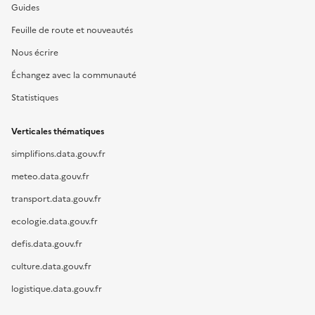
Guides
Feuille de route et nouveautés
Nous écrire
Échangez avec la communauté
Statistiques
Verticales thématiques
simplifions.data.gouv.fr
meteo.data.gouv.fr
transport.data.gouv.fr
ecologie.data.gouv.fr
defis.data.gouv.fr
culture.data.gouv.fr
logistique.data.gouv.fr