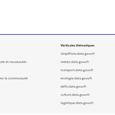
Verticales thématiques
simplifions.data.gouv.fr
oute et nouveautés
meteo.data.gouv.fr
transport.data.gouv.fr
vec la communauté
ecologie.data.gouv.fr
defis.data.gouv.fr
culture.data.gouv.fr
logistique.data.gouv.fr