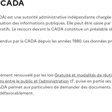
s CADA
) est une autorité administrative indépendante chargée de
lisation des informations publiques. Elle peut être saisie p
tifs. Le recours devant la CADA constitue un préalable ob
ls rendus par la CADA depuis les années 1980. Les données
dément renouvelé par les lois
Gratuité et modalités de réuti
s entre le public et l’administration
, puise en partie s
CADA permet aux particuliers de demander des documents à 
u défavorablement.