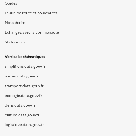
Guides
Feuille de route et nouveautés
Nous écrire
Échangez avec la communauté
Statistiques
Verticales thématiques
simplifions.data.gouv.fr
meteo.data.gouv.fr
transport.data.gouv.fr
ecologie.data.gouv.fr
defis.data.gouv.fr
culture.data.gouv.fr
logistique.data.gouv.fr