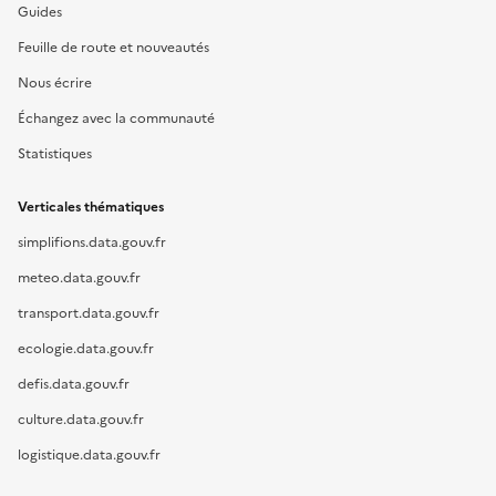
Guides
Feuille de route et nouveautés
Nous écrire
Échangez avec la communauté
Statistiques
Verticales thématiques
simplifions.data.gouv.fr
meteo.data.gouv.fr
transport.data.gouv.fr
ecologie.data.gouv.fr
defis.data.gouv.fr
culture.data.gouv.fr
logistique.data.gouv.fr