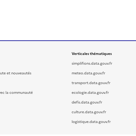
Verticales thématiques
simplifions.data.gouv.fr
oute et nouveautés
meteo.data.gouv.fr
transport.data.gouv.fr
vec la communauté
ecologie.data.gouv.fr
defis.data.gouv.fr
culture.data.gouv.fr
logistique.data.gouv.fr