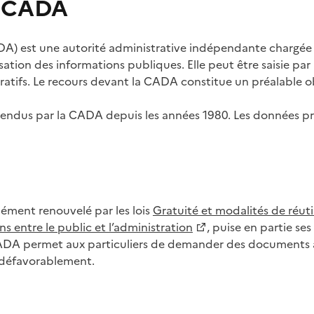
s CADA
) est une autorité administrative indépendante chargée de
lisation des informations publiques. Elle peut être saisie p
tifs. Le recours devant la CADA constitue un préalable ob
ls rendus par la CADA depuis les années 1980. Les données
dément renouvelé par les lois
Gratuité et modalités de réuti
s entre le public et l’administration
, puise en partie s
CADA permet aux particuliers de demander des documents à 
u défavorablement.