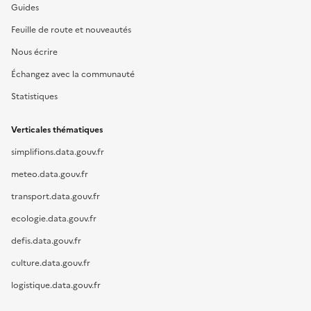
Guides
Feuille de route et nouveautés
Nous écrire
Échangez avec la communauté
Statistiques
Verticales thématiques
simplifions.data.gouv.fr
meteo.data.gouv.fr
transport.data.gouv.fr
ecologie.data.gouv.fr
defis.data.gouv.fr
culture.data.gouv.fr
logistique.data.gouv.fr