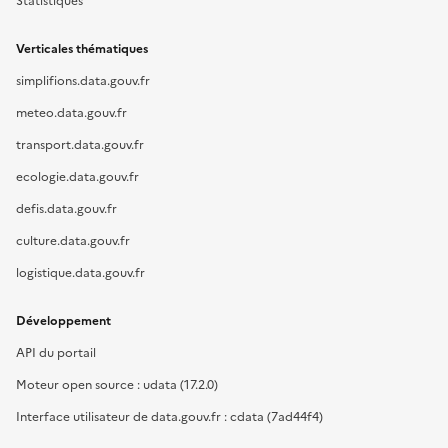
Statistiques
Verticales thématiques
simplifions.data.gouv.fr
meteo.data.gouv.fr
transport.data.gouv.fr
ecologie.data.gouv.fr
defis.data.gouv.fr
culture.data.gouv.fr
logistique.data.gouv.fr
Développement
API du portail
Moteur open source : udata (17.2.0)
Interface utilisateur de data.gouv.fr : cdata (7ad44f4)