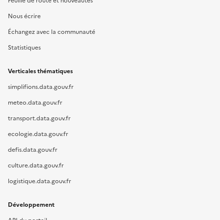
Feuille de route et nouveautés
Nous écrire
Échangez avec la communauté
Statistiques
Verticales thématiques
simplifions.data.gouv.fr
meteo.data.gouv.fr
transport.data.gouv.fr
ecologie.data.gouv.fr
defis.data.gouv.fr
culture.data.gouv.fr
logistique.data.gouv.fr
Développement