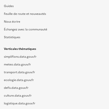
Guides
Feuille de route et nouveautés
Nous écrire
Échangez avec la communauté
Statistiques
Verticales thématiques
simplifions.data.gouv.fr
meteo.data.gouv.fr
transport.data.gouv.fr
ecologie.data.gouv.fr
defis.data.gouv.fr
culture.data.gouv.fr
logistique.data.gouv.fr