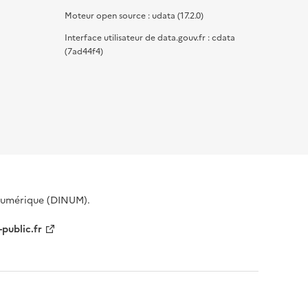
Moteur open source : udata (17.2.0)
Interface utilisateur de data.gouv.fr : cdata
(7ad44f4)
 Numérique (DINUM).
-public.fr