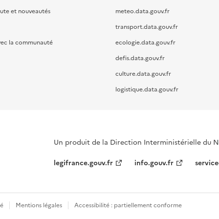
oute et nouveautés
meteo.data.gouv.fr
transport.data.gouv.fr
vec la communauté
ecologie.data.gouv.fr
defis.data.gouv.fr
culture.data.gouv.fr
logistique.data.gouv.fr
Un produit de la Direction Interministérielle du
legifrance.gouv.fr
info.gouv.fr
service
té
Mentions légales
Accessibilité : partiellement conforme