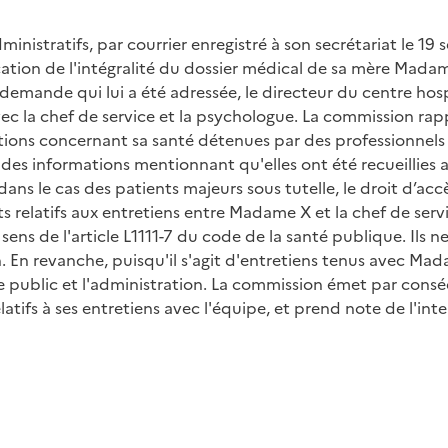
istratifs, par courrier enregistré à son secrétariat le 19 
on de l'intégralité du dossier médical de sa mère Madame X
 demande qui lui a été adressée, le directeur du centre hos
avec la chef de service et la psychologue. La commission rap
tions concernant sa santé détenues par des professionnels
 des informations mentionnant qu'elles ont été recueillies 
ans le cas des patients majeurs sous tutelle, le droit d’accè
latifs aux entretiens entre Madame X et la chef de servic
u sens de l'article L1111-7 du code de la santé publique. Il
. En revanche, puisqu'il s'agit d'entretiens tenus avec Mad
 le public et l'administration. La commission émet par co
tifs à ses entretiens avec l'équipe, et prend note de l'int