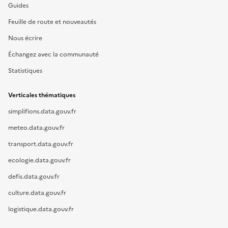
Guides
Feuille de route et nouveautés
Nous écrire
Échangez avec la communauté
Statistiques
Verticales thématiques
simplifions.data.gouv.fr
meteo.data.gouv.fr
transport.data.gouv.fr
ecologie.data.gouv.fr
defis.data.gouv.fr
culture.data.gouv.fr
logistique.data.gouv.fr