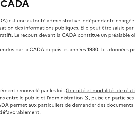
s CADA
) est une autorité administrative indépendante chargée de
lisation des informations publiques. Elle peut être saisie p
tifs. Le recours devant la CADA constitue un préalable ob
ls rendus par la CADA depuis les années 1980. Les données
dément renouvelé par les lois
Gratuité et modalités de réuti
s entre le public et l’administration
, puise en partie s
CADA permet aux particuliers de demander des documents à 
u défavorablement.