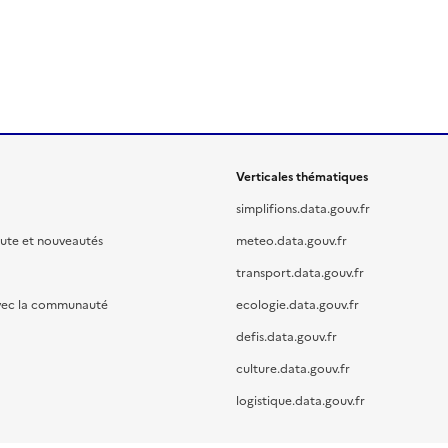
Verticales thématiques
simplifions.data.gouv.fr
oute et nouveautés
meteo.data.gouv.fr
transport.data.gouv.fr
vec la communauté
ecologie.data.gouv.fr
defis.data.gouv.fr
culture.data.gouv.fr
logistique.data.gouv.fr