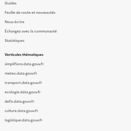
Guides
Feuille de route et nouveautés
Nous écrire
Échangez avec la communauté
Statistiques
Verticales thématiques
simplifions.data.gouv.fr
meteo.data.gouv.fr
transport.data.gouv.fr
ecologie.data.gouv.fr
defis.data.gouv.fr
culture.data.gouv.fr
logistique.data.gouv.fr