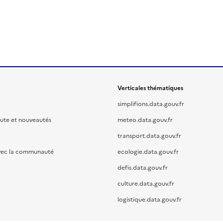
Verticales thématiques
simplifions.data.gouv.fr
oute et nouveautés
meteo.data.gouv.fr
transport.data.gouv.fr
vec la communauté
ecologie.data.gouv.fr
defis.data.gouv.fr
culture.data.gouv.fr
logistique.data.gouv.fr