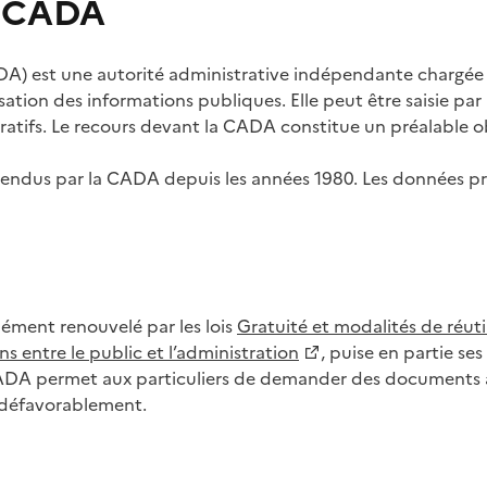
s CADA
) est une autorité administrative indépendante chargée de
lisation des informations publiques. Elle peut être saisie p
tifs. Le recours devant la CADA constitue un préalable ob
ls rendus par la CADA depuis les années 1980. Les données
dément renouvelé par les lois
Gratuité et modalités de réuti
s entre le public et l’administration
, puise en partie s
CADA permet aux particuliers de demander des documents à 
u défavorablement.